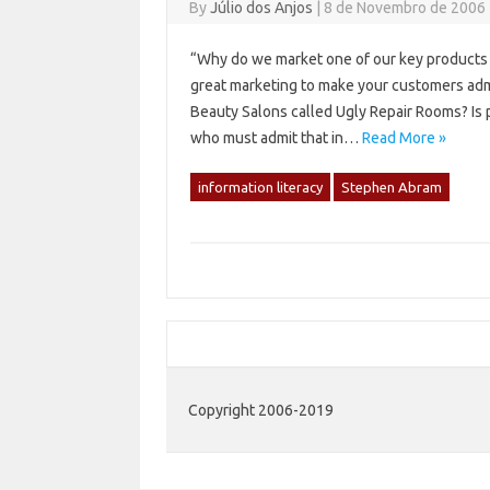
By
Júlio dos Anjos
|
8 de Novembro de 2006
“Why do we market one of our key products an
great marketing to make your customers admit 
Beauty Salons called Ugly Repair Rooms? Is 
who must admit that in…
Read More »
information literacy
Stephen Abram
Copyright 2006-2019