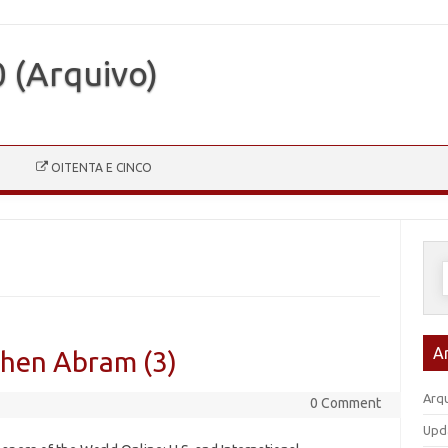
0 (Arquivo)
OITENTA E CINCO
P
p
A
hen Abram (3)
Arqu
0 Comment
Upd