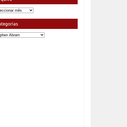
uivo
ategorias
egorias