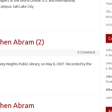
ers of the World Online: U.S. and International
Tem
Campus, Salt Lake City
7th
Info
VI E
C
hen Abram (2)
Juli
0 Comment
e d
Juli
rsity Heights Public Library, on May 8, 2007. Recorded by the
e d
Jul
fin
Alb
Juli
phen Abram
A