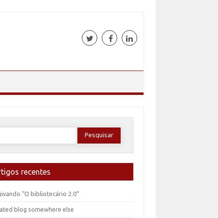
esquisar
or:
rtigos recentes
ivando “O bibliotecário 2.0”
ated blog somewhere else