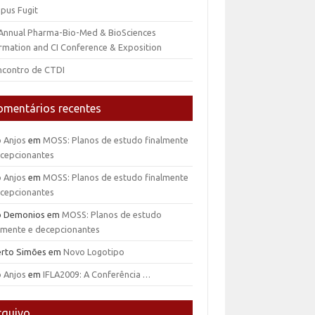
pus Fugit
 Annual Pharma-Bio-Med & BioSciences
rmation and CI Conference & Exposition
ncontro de CTDI
omentários recentes
o Anjos
em
MOSS: Planos de estudo finalmente
ecepcionantes
o Anjos
em
MOSS: Planos de estudo finalmente
ecepcionantes
io Demonios
em
MOSS: Planos de estudo
almente e decepcionantes
erto Simões
em
Novo Logotipo
o Anjos
em
IFLA2009: A Conferência …
rquivo