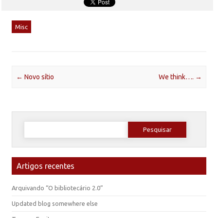
Misc
Post navigation
←
Novo sítio
We think….
→
Pesquisar
por:
Artigos recentes
Arquivando “O bibliotecário 2.0”
Updated blog somewhere else