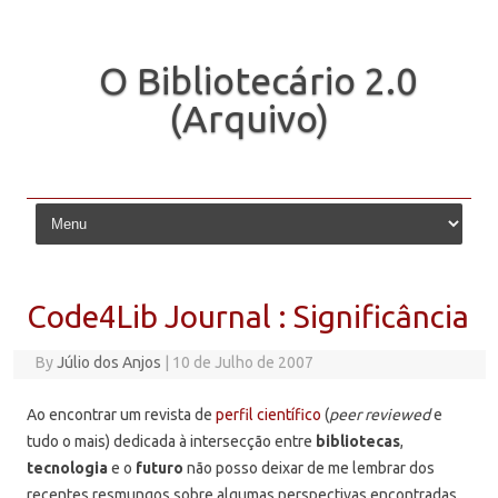
O Bibliotecário 2.0
(Arquivo)
Skip to content
Code4Lib Journal : Significância
By
Júlio dos Anjos
|
10 de Julho de 2007
Ao encontrar um revista de
perfil científico
(
peer reviewed
e
tudo o mais) dedicada à intersecção entre
bibliotecas
,
tecnologia
e o
futuro
não posso deixar de me lembrar dos
recentes resmungos sobre algumas perspectivas encontradas