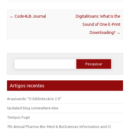
Post navigation
←
Code4Lib Journal
DigitalKoans: What Is the
Sound of One E-Print
Downloading?
→
Pesquisar
por:
Artigos recentes
Arquivando “O bibliotecário 2.0”
Updated blog somewhere else
Tempus Fugit
7th Annual Pharma-Bio-Med & BioSciences Information and CI