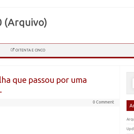
0 (Arquivo)
OITENTA E CINCO
olha que passou por uma
P
p
…
0 Comment
A
Arqu
Upd