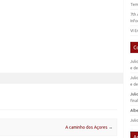
Tem
7th
Info
VI E
C
Juli
e d
Juli
e d
Jul
fin
Alb
Juli
A caminho dos Açores
→
A