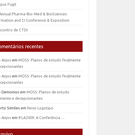
pus Fugit
 Annual Pharma-Bio-Med & BioSciences
rmation and CI Conference & Exposition
ncontro de CTDI
omentários recentes
o Anjos
em
MOSS: Planos de estudo finalmente
ecepcionantes
o Anjos
em
MOSS: Planos de estudo finalmente
ecepcionantes
io Demonios
em
MOSS: Planos de estudo
almente e decepcionantes
erto Simões
em
Novo Logotipo
o Anjos
em
IFLA2009: A Conferência …
rquivo