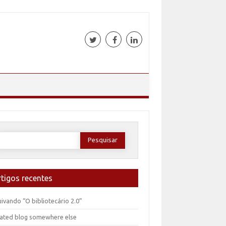
esquisar
or:
rtigos recentes
ivando “O bibliotecário 2.0”
ated blog somewhere else