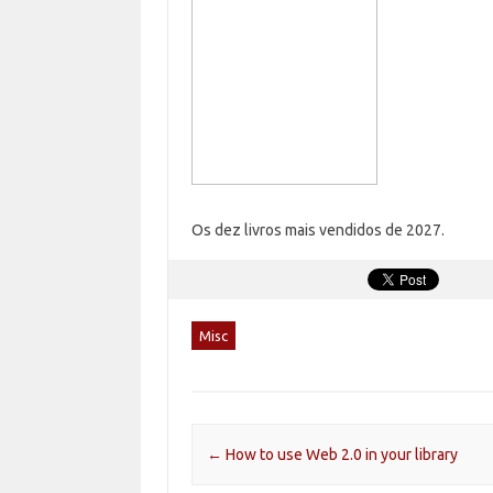
Os dez livros mais vendidos de 2027.
Misc
Post navigation
←
How to use Web 2.0 in your library